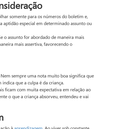
nsideração
olhar somente para os números do boletim e,
ma aptidão especial em determinado assunto ou
Se o assunto for abordado de maneira mais
maneira mais assertiva, favorecendo o
s. Nem sempre uma nota muito boa significa que
ndica que a culpa é da criança.
pais ficam com muita expectativa em relação ao
nte o que a criança absorveu, entendeu e vai
m
lação à
aprendizagem
. Ao viver sob constante