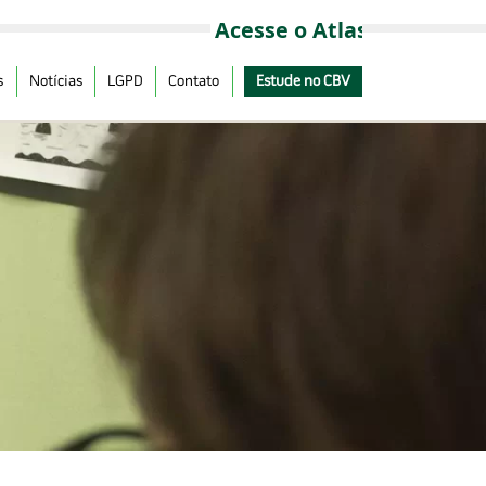
s
Notícias
LGPD
Contato
Estude no CBV