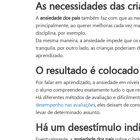
As necessidades das cr
A
ansiedade dos pais
também faz com que as nece
principalmente, ao querer melhoras cada vez mai
disciplina, por exemplo.
Da mesma maneira, a ansiedade impede que os re
tranquila, por outro lado, as crianças poderiam 
aprendizado.
O resultado é colocado
Por falar em aprendizado, a ansiedade em nívei
o aluno compreendeu exatamente tudo o que res
Há diferentes métodos de avaliação e dificilment
desempenho nas avaliações
, eles deixam de con
levar de determinado assunto.
Há um desestímulo ind
Eventualmente, a
ansiedade dos pais
sobre o bol