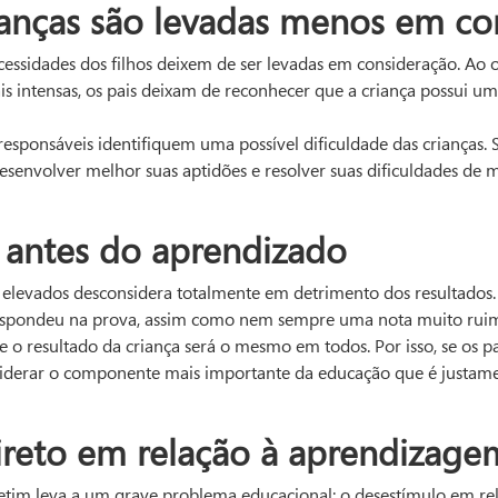
ianças são levadas menos em co
ssidades dos filhos deixem de ser levadas em consideração. Ao 
s intensas, os pais deixam de reconhecer que a criança possui u
sponsáveis identifiquem uma possível dificuldade das crianças. 
desenvolver melhor suas aptidões e resolver suas dificuldades de 
 antes do aprendizado
s elevados desconsidera totalmente em detrimento dos resultado
pondeu na prova, assim como nem sempre uma nota muito ruim i
e o resultado da criança será o mesmo em todos. Por isso, se os 
siderar o componente mais importante da educação que é justame
ireto em relação à aprendizage
etim leva a um grave problema educacional: o desestímulo em re