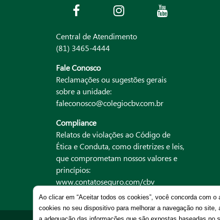
Central de Atendimento
(81) 3465-4444
Fale Conosco
Reclamações ou sugestões gerais
sobre a unidade:
faleconosco@colegiocbv.com.br
Compliance
Relatos de violações ao Código de
Ética e Conduta, como diretrizes e leis,
que comprometam nossos valores e
princípios:
www.contatoseguro.com/cbv
Ao clicar em “Aceitar todos os cookies”, você concorda com 
cookies no seu dispositivo para melhorar a navegação no site, 
a adequação das informações que são expostas baseadas no se