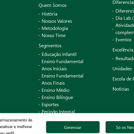
Diferencia
Quem Somos
Diferenci
História
Dia Lab (
Nossos Valores
Atividad
Metodologia
complem
Nosso Time
Eventos
Segmentos
Excelênci
Educação Infantil
Resultad
Ensino Fundamental
Anos Iniciais
Unidades
Ensino Fundamental
Escola de 
Anos Finais
Notícias
Ensino Médio
Ensino Bilíngue
Esportes
Período Integral
English Plus
o armazenamento de
Gerenciar
Só os Nec
analisar e melhorar
Grupo Salta @ Copyright 2026 Todos os Direitos Reservados
u perfil.