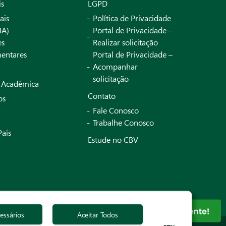
is
LGPD
ais
Política de Privacidade
IA)
Portal de Privacidade –
es
Realizar solicitação
entares
Portal de Privacidade –
Acompanhar
solicitação
a Acadêmica
Contato
os
Fale Conosco
Trabalhe Conosco
Pais
Estude no CBV
essários
Aceitar Todos