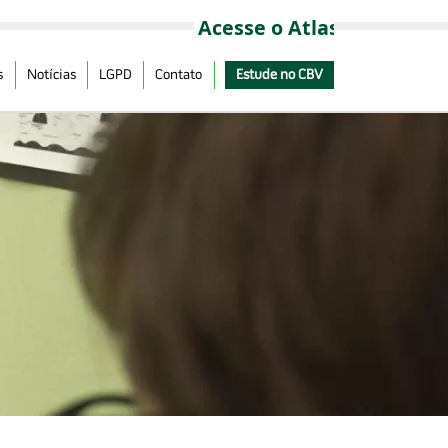
s
Notícias
LGPD
Contato
Estude no CBV