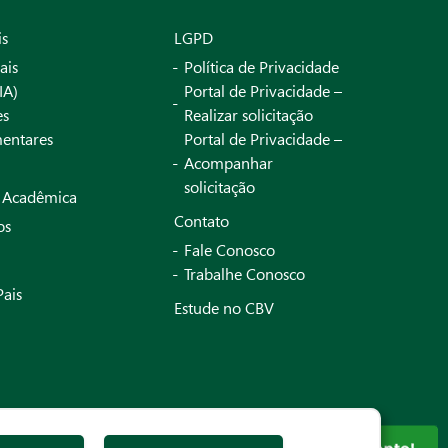
is
LGPD
ais
Política de Privacidade
IA)
Portal de Privacidade –
es
Realizar solicitação
entares
Portal de Privacidade –
Acompanhar
solicitação
a Acadêmica
Contato
os
Fale Conosco
Trabalhe Conosco
Pais
Estude no CBV