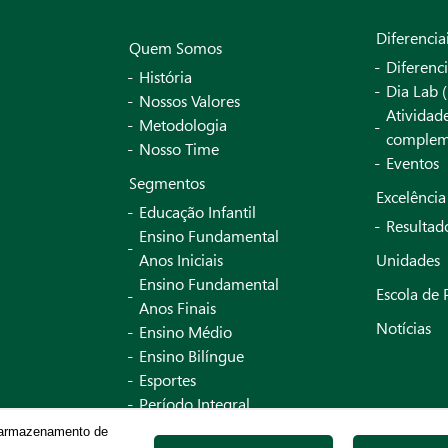
Diferencia
Quem Somos
Diferenci
História
Dia Lab (
Nossos Valores
Atividad
Metodologia
complem
Nosso Time
Eventos
Segmentos
Excelênci
Educação Infantil
Resultad
Ensino Fundamental
Anos Iniciais
Unidades
Ensino Fundamental
Escola de 
Anos Finais
Notícias
Ensino Médio
Ensino Bilíngue
Esportes
Período Integral
English Plus
o armazenamento de