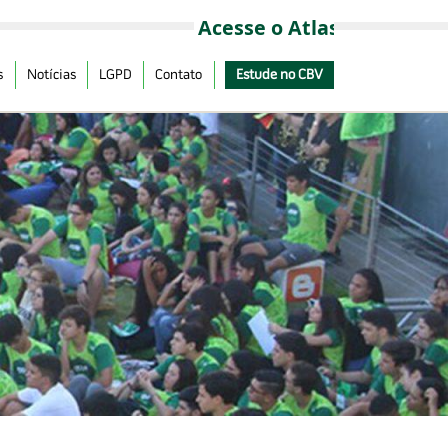
s
Notícias
LGPD
Contato
Estude no CBV