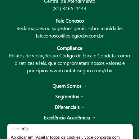
Central de Atendimento
(81) 3465-4444
Fale Conosco
Reclamações ou sugestões gerais sobre a unidade:
faleconosco@colegiocbv.com.br
Compliance
Relatos de violações ao Código de Ética e Conduta, como
diretrizes e leis, que comprometam nossos valores e
princípios:
www.contatoseguro.com/cbv
Quem Somos
Segmentos
Diferenciais
Excelência Acadêmica
Unidades
Ao clicar em “Aceitar todos os cookies”, você concorda com
Escola de Pais