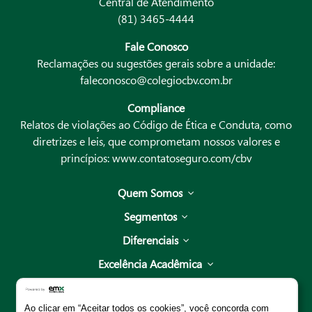
Central de Atendimento
(81) 3465-4444
Fale Conosco
Reclamações ou sugestões gerais sobre a unidade:
faleconosco@colegiocbv.com.br
Compliance
Relatos de violações ao Código de Ética e Conduta, como
diretrizes e leis, que comprometam nossos valores e
princípios:
www.contatoseguro.com/cbv
Quem Somos
Segmentos
Diferenciais
Excelência Acadêmica
Unidades
Ao clicar em “Aceitar todos os cookies”, você concorda com
Escola de Pais