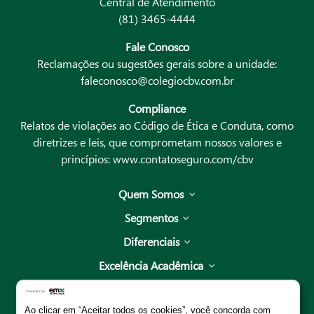
Central de Atendimento
(81) 3465-4444
Fale Conosco
Reclamações ou sugestões gerais sobre a unidade:
faleconosco@colegiocbv.com.br
Compliance
Relatos de violações ao Código de Ética e Conduta, como
diretrizes e leis, que comprometam nossos valores e
princípios:
www.contatoseguro.com/cbv
Quem Somos
Segmentos
Diferenciais
Excelência Acadêmica
Unidades
Ao clicar em “Aceitar todos os cookies”, você concorda com
Escola de Pais