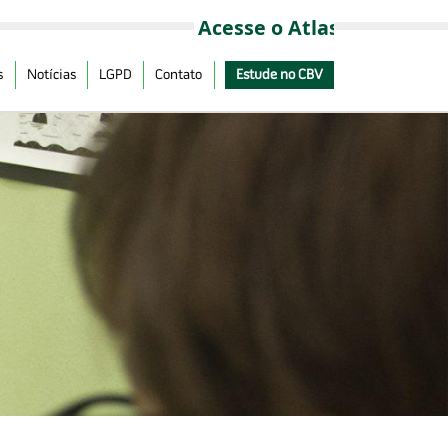
s
Notícias
LGPD
Contato
Estude no CBV