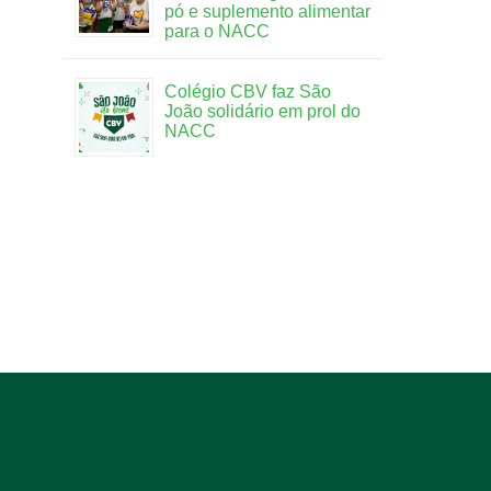
pó e suplemento alimentar
para o NACC
Colégio CBV faz São
João solidário em prol do
NACC